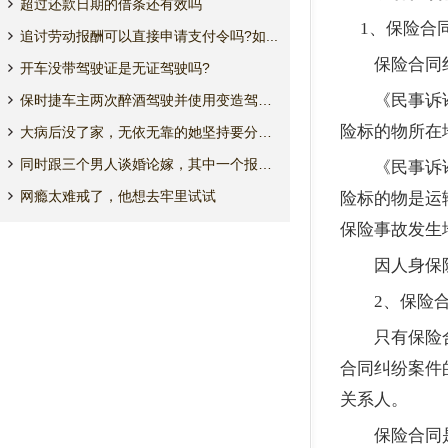
超过还款日期的借条还有效吗
1
、
保险合
追讨劳动报酬可以直接申请支付令吗?如...
保险合同纠
开车没带驾驶证是无证驾驶吗?
《民事诉讼
保时捷车主两次醉酒驾驶并使用变造驾驶...
险标的物所在
大病后没了家，无依无靠的她坚持要分房...
同时跟三个男人谈婚论嫁，其中一个报了...
《民事诉讼
网瘾太难戒了，他想去牢里试试
险标的物是运
保险事故发生
因人身保险
2
、
保险
只有保险合同
合同纠纷案件
关系人。
保险合同是投