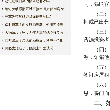
超过还款日期的借条还有效吗
同，骗取客
追讨劳动报酬可以直接申请支付令吗?如...
（二）房
开车没带驾驶证是无证驾驶吗?
押或已出售
保时捷车主两次醉酒驾驶并使用变造驾驶...
（三）虚
大病后没了家，无依无靠的她坚持要分房...
诱骗投资者
同时跟三个男人谈婚论嫁，其中一个报了...
网瘾太难戒了，他想去牢里试试
（四）以
源，诈骗他
（五）通
签订房屋租
（六）隐
息，将门面
二、