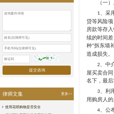
（一）房
、采
1
贷等风险项
房款等存入
续的时间差
种
拆东墙
“
造成损失。
、中
2
屋买卖合同
名下，最后
、利
3
律师文集
更多>>
用购房人的
使用花呗购物是否安全
、公
4